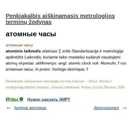
Penkiakalbis aiškinamasis metrologijos
terminų žodynas
атомные часы
атомные часы
atominis
laikrodis
statusas
T
sritis
Standartizacija ir metrologija
apibrėžtis
Laikrodis, kuriame laiko masteliui sudaryti naudojami
atomų virpesiai.
atitikmenys
:
angl.
atomic clock
vok.
Atomuhr, f
rus.
атомные часы, m
pranc.
horloge atomique, f
Penkiakalbis aiškinamasis metrologijos terminų žodynas. – Vilnius: Mokslo ir
enciklopedijų leidybos institutas
.
Vytautas Valiukėnas, Pranas Juozas Žilinskas
.
2006
.
Игры ⚽
Нужно сделать НИР?
horloge atomique
Atomvolumen