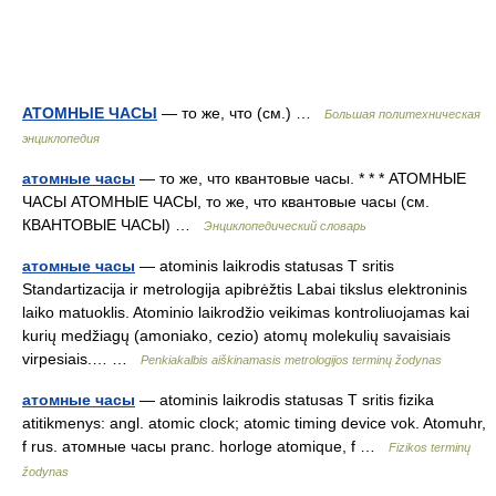
АТОМНЫЕ ЧАСЫ
— то же, что (см.) …
Большая политехническая
энциклопедия
атомные часы
— то же, что квантовые часы. * * * АТОМНЫЕ
ЧАСЫ АТОМНЫЕ ЧАСЫ, то же, что квантовые часы (см.
КВАНТОВЫЕ ЧАСЫ) …
Энциклопедический словарь
атомные часы
— atominis laikrodis statusas T sritis
Standartizacija ir metrologija apibrėžtis Labai tikslus elektroninis
laiko matuoklis. Atominio laikrodžio veikimas kontroliuojamas kai
kurių medžiagų (amoniako, cezio) atomų molekulių savaisiais
virpesiais.… …
Penkiakalbis aiškinamasis metrologijos terminų žodynas
атомные часы
— atominis laikrodis statusas T sritis fizika
atitikmenys: angl. atomic clock; atomic timing device vok. Atomuhr,
f rus. атомные часы pranc. horloge atomique, f …
Fizikos terminų
žodynas